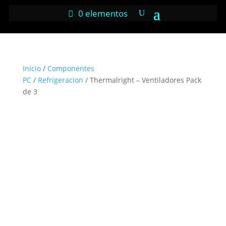
0 elementos
Inicio
/
Componentes
PC
/
Refrigeracion
/ Thermalright – Ventiladores Pack
de 3