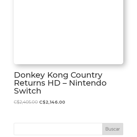
Donkey Kong Country
Returns HD – Nintendo
Switch
El
El
C$
2,405.00
C$
2,146.00
precio
precio
original
actual
era:
es:
Buscar
C$2,405.00.
C$2,146.00.