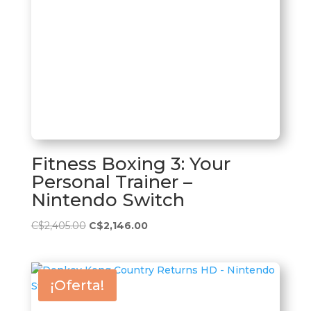
Fitness Boxing 3: Your
Personal Trainer –
Nintendo Switch
El
El
C$
2,405.00
C$
2,146.00
precio
precio
original
actual
era:
es:
¡Oferta!
C$2,405.00.
C$2,146.00.