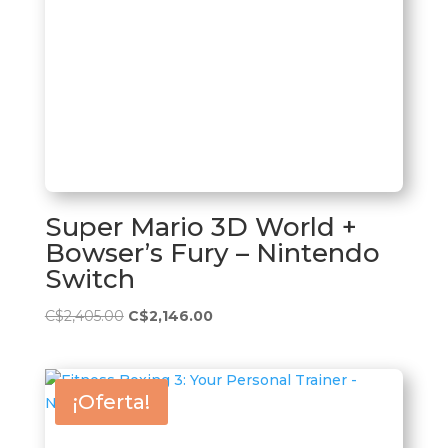
Super Mario 3D World +
Bowser’s Fury – Nintendo
Switch
El
El
C$
2,405.00
C$
2,146.00
precio
precio
original
actual
era:
es:
¡Oferta!
C$2,405.00.
C$2,146.00.