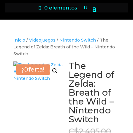
0 elementos
Inicio
/
Videojuegos
/
Nintendo Switch
/ The
Legend of Zelda: Breath of the Wild – Nintendo
Switch
The
¡Oferta!
Legend of
Zelda:
Breath of
the Wild –
Nintendo
Switch
El
C$
2,405.00