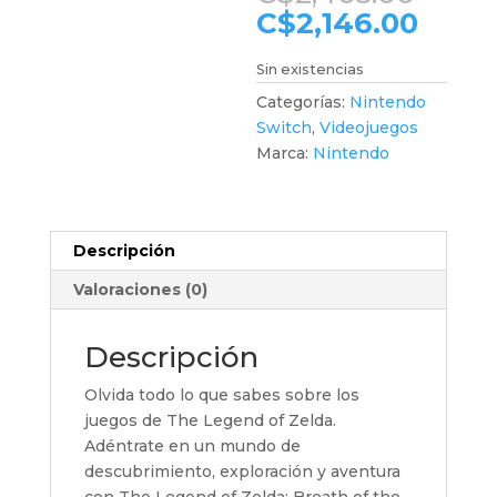
prec
El
C$
2,146.00
origi
preci
era:
actua
Sin existencias
C$2,
es:
Categorías:
Nintendo
C$2,1
Switch
,
Videojuegos
Marca:
Nintendo
Descripción
Valoraciones (0)
Descripción
Olvida todo lo que sabes sobre los
juegos de The Legend of Zelda.
Adéntrate en un mundo de
descubrimiento, exploración y aventura