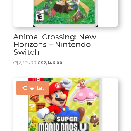
Animal Crossing: New
Horizons – Nintendo
Switch
El
El
C$
2,405.00
C$
2,146.00
precio
precio
original
actual
era:
es:
¡Oferta!
C$2,405.00.
C$2,146.00.