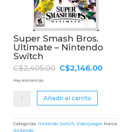
Super Smash Bros.
Ultimate – Nintendo
Switch
El
El
C$
2,405.00
C$
2,146.00
precio
precio
original
actual
Hay existencias
era:
es:
C$2,405.00.
C$2,146
Super
Añadir al carrito
Smash
Bros.
Ultimate
-
Categorías:
Nintendo Switch
,
Videojuegos
Marca:
Nintendo
Nintendo