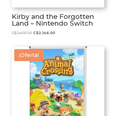
Kirby and the Forgotten
Land – Nintendo Switch
El
El
C$
2,405.00
C$
2,146.00
precio
precio
original
actual
era:
es:
¡Oferta!
C$2,405.00.
C$2,146.00.