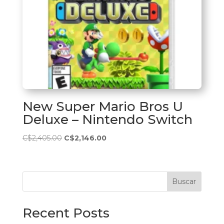
New Super Mario Bros U
Deluxe – Nintendo Switch
El
El
C$
2,405.00
C$
2,146.00
precio
precio
original
actual
era:
es:
Buscar
C$2,405.00.
C$2,146.00.
Recent Posts