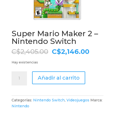
Super Mario Maker 2 –
Nintendo Switch
El
El
C$
2,405.00
C$
2,146.00
precio
precio
original
actual
Hay existencias
era:
es:
C$2,405.00.
C$2,146
Super
Añadir al carrito
Mario
Maker
2
-
Categorías:
Nintendo Switch
,
Videojuegos
Marca:
Nintendo
Nintendo
Switch