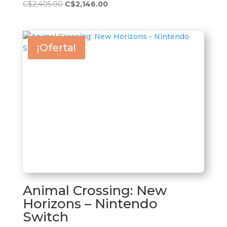
El
El
C$
2,405.00
C$
2,146.00
precio
precio
original
actual
era:
es:
¡Oferta!
C$2,405.00.
C$2,146.00.
Animal Crossing: New
Horizons – Nintendo
Switch