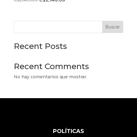
C$
2,405.00
C$
2,146.00
precio
precio
original
actual
era:
es:
Buscar
C$2,405.00.
C$2,146.00.
Recent Posts
Recent Comments
No hay comentarios que mostrar.
POLÍTICAS