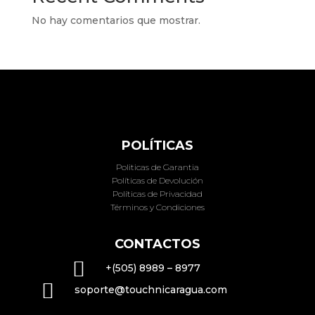
No hay comentarios que mostrar.
POLÍTICAS
Politicas de Garantia
Políticas de Devolución
Políticas de Privacidad
Términos y Condiciones
CONTACTOS

+(505) 8989 – 8977

soporte@touchnicaragua.com