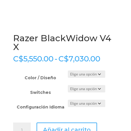
Razer BlackWidow V4
X
Rango
C$
5,550.00
-
C$
7,030.00
de
precios:
desde
Color / Diseño
C$5,550
hasta
Switches
C$7,030
Configuración Idioma
Razer
Añadir al carrito