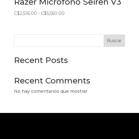
Razer Micrófono Seiren V3
Rango
C$
2,516.00
-
C$
5,550.00
de
precios:
desde
Buscar
C$2,516.00
hasta
C$5,550.00
Recent Posts
Recent Comments
No hay comentarios que mostrar.