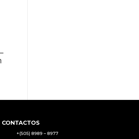
–
h
6.00.
CONTACTOS
+(505) 8989 – 8977