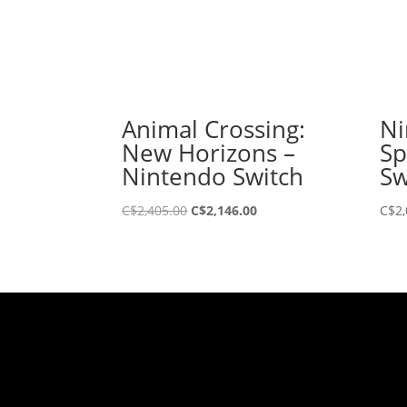
Animal Crossing:
Ni
New Horizons –
Sp
Nintendo Switch
Sw
El
El
C$
2,405.00
C$
2,146.00
C$
2
precio
precio
original
actual
era:
es:
C$2,405.00.
C$2,146.00.