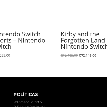
ntendo Switch
Kirby and the
orts – Nintendo
Forgotten Land 
itch
Nintendo Switc
El
El
,035.00
C$
2,405.00
C$
2,146.00
precio
precio
original
actual
era:
es:
C$2,405.00.
C$2,14
POLÍTICAS
Politicas de Garantia
Políticas de Devolución