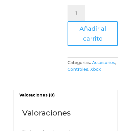
Kit
Play
&
Añadir al
Charge
para
carrito
Controles
Xbox
Series
X|S
Categorías:
Accesorios
,
cantidad
Controles
,
Xbox
Valoraciones (0)
Valoraciones