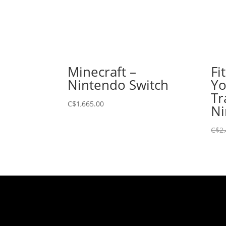
Minecraft –
Fi
Nintendo Switch
Yo
Tr
C$
1,665.00
Ni
C$
2