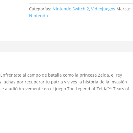
of
Imprisonment
Categorías:
Nintendo Switch 2
,
Videojuegos
Marca:
-
Nintendo
Nintendo
Switch
2
cantidad
 Enfréntate al campo de batalla como la princesa Zelda, el rey
luchas por recuperar tu patria y vives la historia de la invasión
 se aludió brevemente en el juego The Legend of Zelda™: Tears of