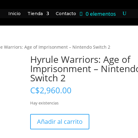
0 elementos
Inicio
Tienda
Contacto
le Warriors: Age of Imprisonment – Nintendo Switch 2
Hyrule Warriors: Age of
Imprisonment – Nintend
Switch 2
C$
2,960.00
Hay existencias
Hyrule
Añadir al carrito
Warriors:
Age