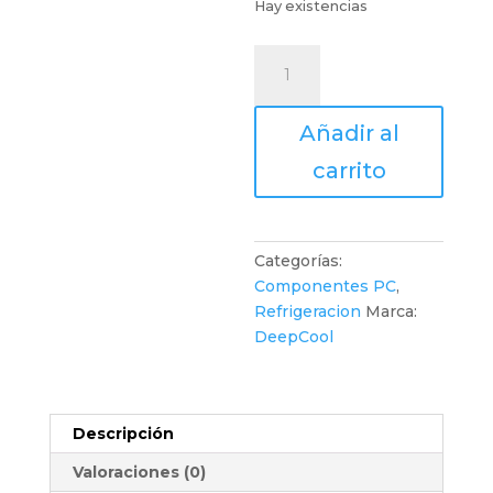
Hay existencias
DeepCool
-
Enfriamiento
Añadir al
ASSASSIN
IV
carrito
VC
VISION
cantidad
Categorías:
Componentes PC
,
Refrigeracion
Marca:
DeepCool
Descripción
Valoraciones (0)