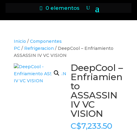
0 elementos
Inicio
/
Componentes
PC
/
Refrigeracion
/ DeepCool – Enfriamiento
ASSASSIN IV VC VISION
DeepCool –
Enfriamien
to
ASSASSIN
IV VC
VISION
C$
7,233.50