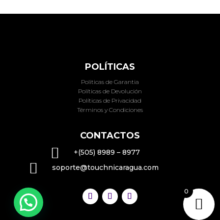
POLÍTICAS
Politicas de Garantia
Políticas de Devolución
Políticas de Privacidad
Términos y Condiciones
CONTACTOS

+(505) 8989 – 8977

soporte@touchnicaragua.com
0